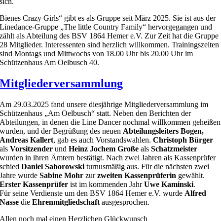
sich.
Bienes Crazy Girls“ gibt es als Gruppe seit März 2025. Sie ist aus der
Linedance-Gruppe „The little Country Family“ hervorgegangen und
zählt als Abteilung des BSV 1864 Hemer e.V. Zur Zeit hat die Gruppe
28 Mitglieder. Interessenten sind herzlich willkommen. Trainingszeiten
sind Montags und Mittwochs von 18.00 Uhr bis 20.00 Uhr im
Schützenhaus Am Oelbusch 40.
Mitgliederversammlung
Am 29.03.2025 fand unsere diesjährige Mitgliederversammlung im
Schützenhaus „Am Oelbusch“ statt. Neben den Berichten der
Abteilungen, in denen die Line Dancer nochmal willkommen geheißen
wurden, und der Begrüßung des neuen
Abteilungsleiters Bogen,
Andreas Kallert
, gab es auch Vorstandswahlen.
Christoph Bürger
als
Vorsitzender
und
Heinz Jochem Große
als
Schatzmeister
wurden in ihren Ämtern bestätigt. Nach zwei Jahren als Kassenprüfer
schied
Daniel Saborowski
turnusmäßig aus. Für die nächsten zwei
Jahre wurde
Sabine Mohr
zur
zweiten Kassenprüferin
gewählt.
Erster Kassenprüfer
ist im kommenden Jahr
Uwe Kaminski
.
Für seine Verdienste um den BSV 1864 Hemer e.V. wurde
Alfred
Nasse
die
Ehrenmitgliedschaft
ausgesprochen.
Allen noch mal einen Herzlichen Glückwunsch