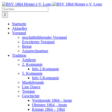
Zum
Inhalt
Suche
springen
nach:
Startseite
Aktuelles
Vorstand
geschäftsführender Vorstand
Erweiterter Vorstand
Beirat
Ansprechpartner
Tradition
Artillerie
2. Kompanie
Info 2.Kompanie
5. Kompanie
Info 5.Kompanie
Musikfreunde
Line Dance
Termine
Geschichte
Vorsitzende 1864 – heute
Obristen 1864 – heute
Könige 1864 – 1964