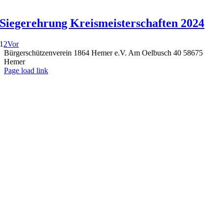
Siegerehrung Kreismeisterschaften 2024
1
2
Vor
Bürgerschützenverein 1864 Hemer e.V. Am Oelbusch 40 58675
Hemer
Page load link
Nach
oben