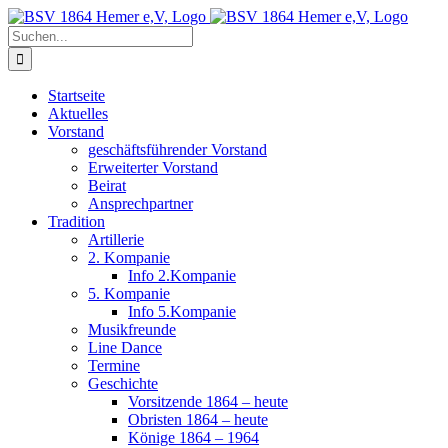
Zum
Inhalt
Suche
springen
nach:
Startseite
Aktuelles
Vorstand
geschäftsführender Vorstand
Erweiterter Vorstand
Beirat
Ansprechpartner
Tradition
Artillerie
2. Kompanie
Info 2.Kompanie
5. Kompanie
Info 5.Kompanie
Musikfreunde
Line Dance
Termine
Geschichte
Vorsitzende 1864 – heute
Obristen 1864 – heute
Könige 1864 – 1964