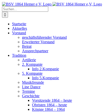
Zum
Inhalt
Suche
springen
nach:
Startseite
Aktuelles
Vorstand
geschäftsführender Vorstand
Erweiterter Vorstand
Beirat
Ansprechpartner
Tradition
Artillerie
2. Kompanie
Info 2.Kompanie
5. Kompanie
Info 5.Kompanie
Musikfreunde
Line Dance
Termine
Geschichte
Vorsitzende 1864 – heute
Obristen 1864 – heute
Könige 1864 – 1964